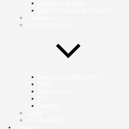
Chambres d’hôtes
Gites & Meublés de tourisme
Transports
Sport & Nature >
Balades et randonnées
Trails
Vélotourisme
VTT
Escalade
Loisirs
Info tourisme
Contact