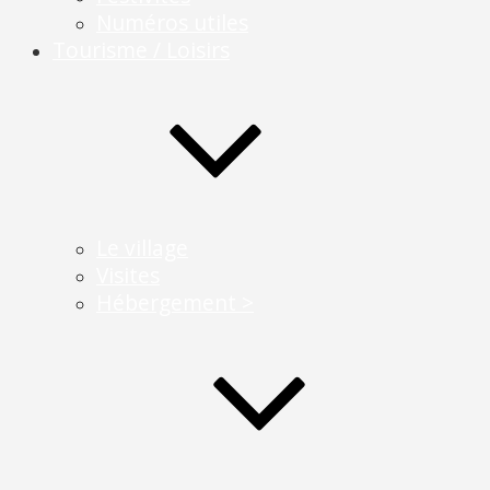
Numéros utiles
Tourisme / Loisirs
Le village
Visites
Hébergement >