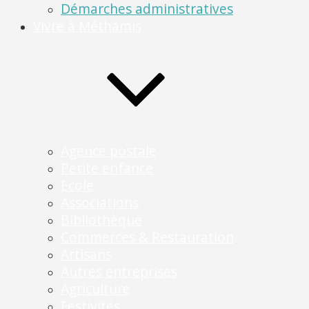
Démarches administratives
Vivre à Méthamis
Agence postale
Petite enfance
Ecole
Associations
Bibliothèque
Commerces & Restauration
Artisans
Autres entreprises
Agriculture
Festivités